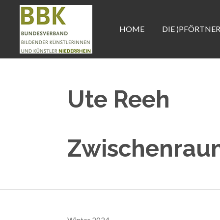
Zum
Hauptinhalt
HOME
DIE )PFÖRTNE
springen
Ute Reeh
Zwischenrau