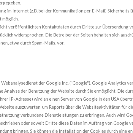
tergegeben.
ng im Internet (z.B. bei der Kommunikation per E-Mail) Sicherheitsl
t möglich.
cht veröffentlichten Kontaktdaten durch Dritte zur Übersendung v
cklich widersprochen. Die Betreiber der Seiten behalten sich ausdrüc
en, etwa durch Spam-Mails, vor.
ebanalysedienst der Google Inc. (''Google''). Google Analytics verw
e Analyse der Benutzung der Website durch Sie ermöglicht. Die du
Ihrer IP-Adresse) wird an einen Server von Google in den USA übert
Website auszuwerten, um Reports über die Websiteaktivitäten für d
netnutzung verbundene Dienstleistungen zu erbringen. Auch wird Go
eschrieben oder soweit Dritte diese Daten im Auftrag von Google ver
dung bringen. Sie können die Installation der Cookies durch eine e