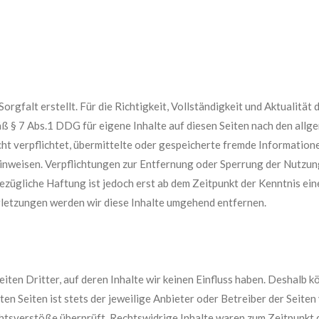
orgfalt erstellt. Für die Richtigkeit, Vollständigkeit und Aktualität
ß § 7 Abs.1 DDG für eigene Inhalte auf diesen Seiten nach den allg
cht verpflichtet, übermittelte oder gespeicherte fremde Informati
t hinweisen. Verpflichtungen zur Entfernung oder Sperrung der Nutz
ezügliche Haftung ist jedoch erst ab dem Zeitpunkt der Kenntnis ei
etzungen werden wir diese Inhalte umgehend entfernen.
ten Dritter, auf deren Inhalte wir keinen Einfluss haben. Deshalb kö
en Seiten ist stets der jeweilige Anbieter oder Betreiber der Seiten
htsverstöße überprüft. Rechtswidrige Inhalte waren zum Zeitpunkt d